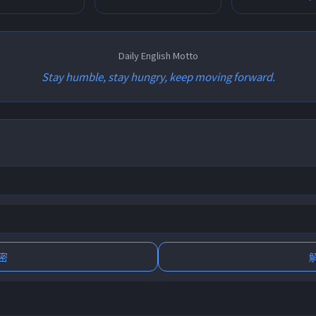
Daily English Motto
Stay humble, stay hungry, keep moving forward.
密