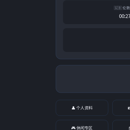
🇬🇧 伦敦
00:2
👤 个人资料
🎮 休闲专区