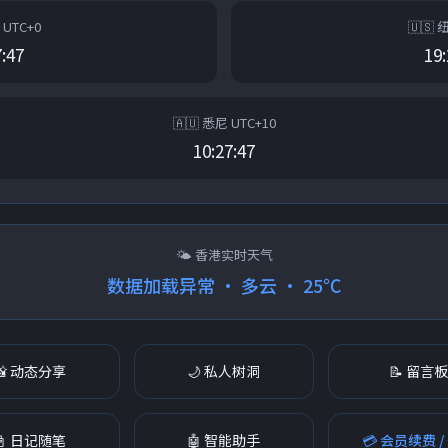
 UTC+0
🇺🇸 
7:47
19:
🇦🇺 悉尼 UTC+10
10:27:47
🌤 香港实时天气
数据加载异常 · 多云 · 25℃
📸 动态分享
🌙 私人树洞
📝 留言
📓 日记随笔
🤖 智能助手
💳 会员续费 /