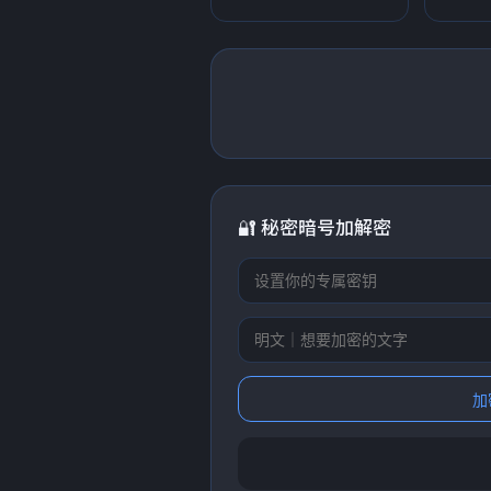
🔐 秘密暗号加解密
加