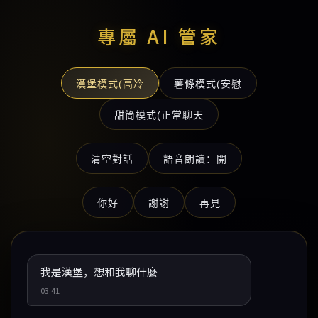
專屬 AI 管家
漢堡模式(高冷
薯條模式(安慰
甜筒模式(正常聊天
清空對話
語音朗讀：開
你好
謝謝
再見
我是漢堡，想和我聊什麼
03:41